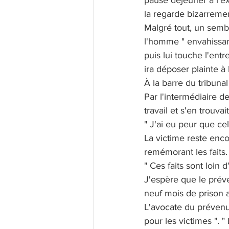
pause déjeuner à l'ex
la regarde bizarremen
Malgré tout, un semb
l'homme " envahissante
puis lui touche l'ent
ira déposer plainte à
À la barre du tribuna
Par l'intermédiaire de
travail et s'en trouvai
" J'ai eu peur que cela
La victime reste enco
remémorant les faits. "
" Ces faits sont loin 
J'espère que le préve
neuf mois de prison a
L'avocate du prévenu,
pour les victimes ". 