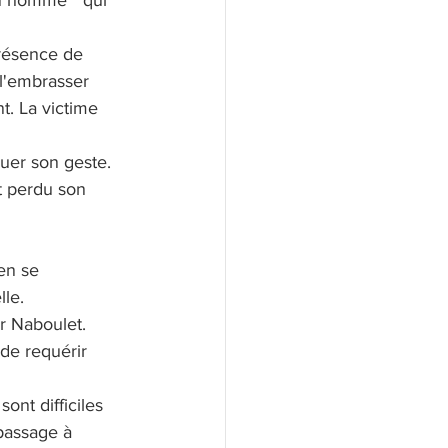
un homme " qui 
présence de 
 l'embrasser 
t. La victime 
quer son geste. 
it perdu son 
en se 
lle.
er Naboulet. 
de requérir 
ont difficiles 
passage à 