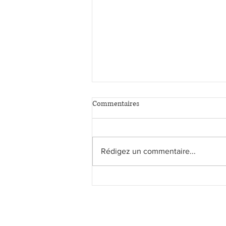
Commentaires
Rédigez un commentaire...
Enlevé et violenté par de faux
policiers : l'affaire qui avait fait
grand bruit en Aveyron, jugée.
Maître Cécilia FRAUDET