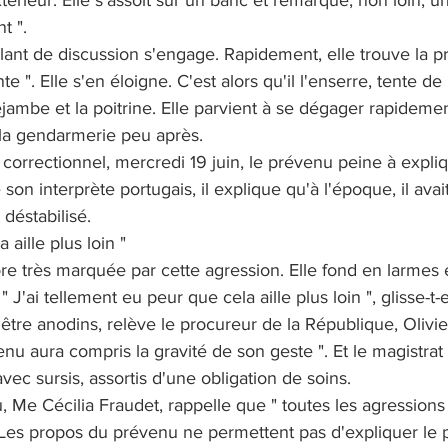
térieur. Elle s'assoit sur un banc et remarque, non loin, 
t ".
lant de discussion s'engage. Rapidement, elle trouve la 
 ". Elle s'en éloigne. C'est alors qu'il l'enserre, tente de
rejambe et la poitrine. Elle parvient à se dégager rapidemen
 la gendarmerie peu après.
l correctionnel, mercredi 19 juin, le prévenu peine à expli
 son interprète portugais, il explique qu'à l'époque, il ava
t déstabilisé.
 aille plus loin "
re très marquée par cette agression. Elle fond en larmes 
 J'ai tellement eu peur que cela aille plus loin ", glisse-t-e
d'être anodins, relève le procureur de la République, Olivi
nu aura compris la gravité de son geste ". Et le magistrat 
vec sursis, assortis d'une obligation de soins.
 Me Cécilia Fraudet, rappelle que " toutes les agressions s
" Les propos du prévenu ne permettent pas d'expliquer le 